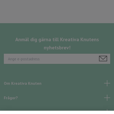
Anmäl dig gärna till Kreativa Knutens
nyhetsbrev!
Om Kreativa Knuten
Frågor?
Läs mer