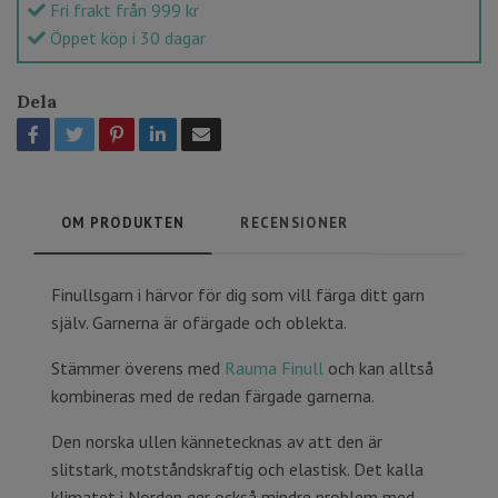
Fri frakt från 999 kr
Öppet köp i 30 dagar
Dela
OM PRODUKTEN
RECENSIONER
Finullsgarn i härvor för dig som vill färga ditt garn
själv. Garnerna är ofärgade och oblekta.
Stämmer överens med
Rauma Finull
och kan alltså
kombineras med de redan färgade garnerna.
Den norska ullen kännetecknas av att den är
slitstark, motståndskraftig och elastisk. Det kalla
klimatet i Norden ger också mindre problem med