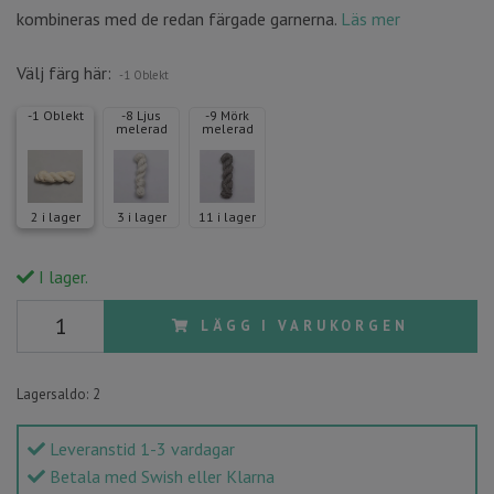
kombineras med de redan färgade garnerna.
Läs mer
Välj färg här:
-1 Oblekt
-1 Oblekt
-8 Ljus
-9 Mörk
melerad
melerad
2 i lager
3 i lager
11 i lager
I lager.
LÄGG I VARUKORGEN
Lagersaldo:
2
Leveranstid 1-3 vardagar
Betala med Swish eller Klarna