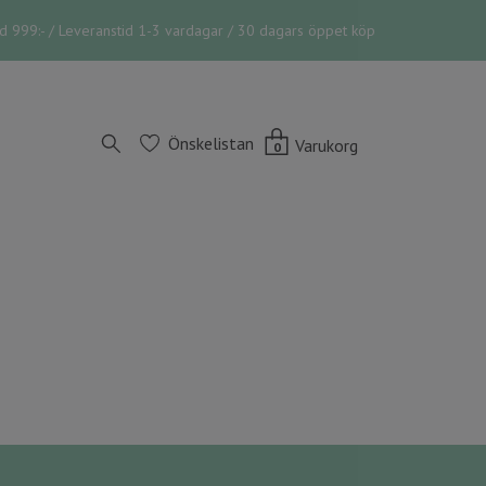
vid 999:- / Leveranstid 1-3 vardagar / 30 dagars öppet köp
Önskelistan
Varukorg
0