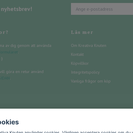
s nyhetsbrev!
or?
Läs mer
na av dig genom att använda
Om Kreativa Knuten
formuläret
.
Kontakt
:)
Köpvillkor
ill göra en retur använd
Integritetspolicy
SIDAN
.
Vanliga frågor om köp
okies
ativa Knuten använder cookies. Vänligen acceptera cookies om du vi