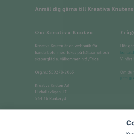
Anmäl dig gärna till Kreativa Knuten
Om Kreativa Knuten
Fråg
Kreativa Knuten är en webbutik för
Hör gär
handarbete, med fokus på hållbarhet och
kontakt
skaparglädje. Välkommen hit! /Frida
Vi hörs! 
Org.nr.: 559278-2063
Om du v
RETUR
Kreativa Knuten AB
Ulvhallavägen 17
564 36 Bankeryd
Telefon: 073-542 03 85
E-post:
info@kreativaknuten.se
Co
Kre