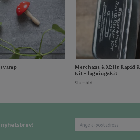
psvamp
Merchant & Mills Rapid R
Kit - lagningskit
Slutsåld
s nyhetsbrev!