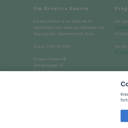
Om Kreativa Knuten
Fråg
Kreativa Knuten är en webbutik för
Hör gär
handarbete, med fokus på hållbarhet och
kontakt
skaparglädje. Välkommen hit! /Frida
Vi hörs! 
Org.nr.: 559278-2063
Om du v
RETUR
Kreativa Knuten AB
Ulvhallavägen 17
564 36 Bankeryd
Co
Telefon: 073-542 03 85
E-post:
info@kreativaknuten.se
Kre
fort
© 2026 Kreativa Knuten