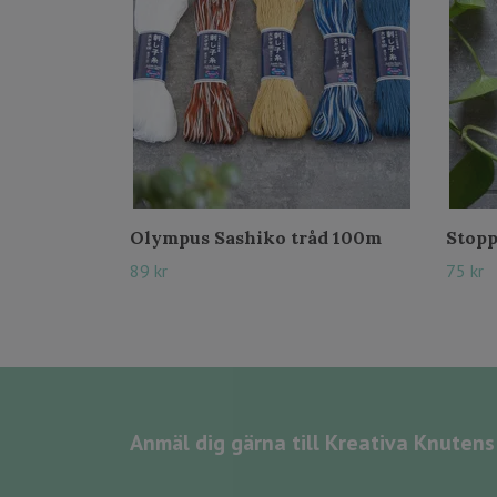
Olympus Sashiko tråd 100m
Stop
89 kr
75 kr
Anmäl dig gärna till Kreativa Knuten