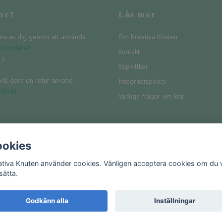
or?
Läs mer
na av dig genom att använda
Om Kreativa Knuten
formuläret
.
Kontakt
:)
Köpvillkor
ill göra en retur använd
Integritetspolicy
SIDAN
.
Vanliga frågor om köp
okies
ativa Knuten använder cookies. Vänligen acceptera cookies om du vi
sätta.
Godkänn alla
Inställningar