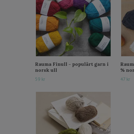
Rauma Finull - populärt garn i
Rauma
norsk ull
% nor
59 kr
47 kr