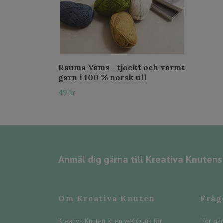
Rauma Vams - tjockt och varmt
garn i 100 % norsk ull
49 kr
Anmäl dig gärna till Kreativa Knuten
Om Kreativa Knuten
Fråg
Kreativa Knuten är en webbutik för
Hör gär