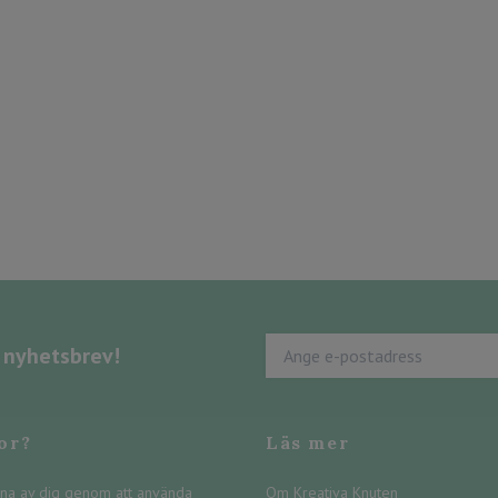
s nyhetsbrev!
or?
Läs mer
na av dig genom att använda
Om Kreativa Knuten