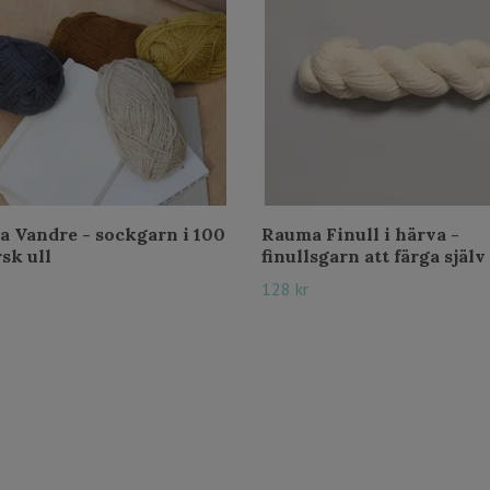
 Vandre - sockgarn i 100
Rauma Finull i härva -
sk ull
finullsgarn att färga själv
128 kr