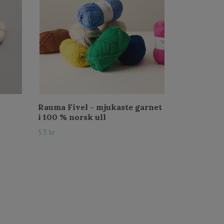
Rauma Fivel - mjukaste garnet
i 100 % norsk ull
53 kr