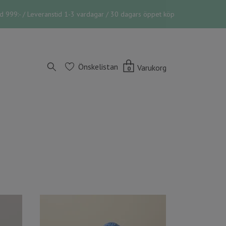
vid 999:- / Leveranstid 1-3 vardagar / 30 dagars öppet köp
Önskelistan
Varukorg
0