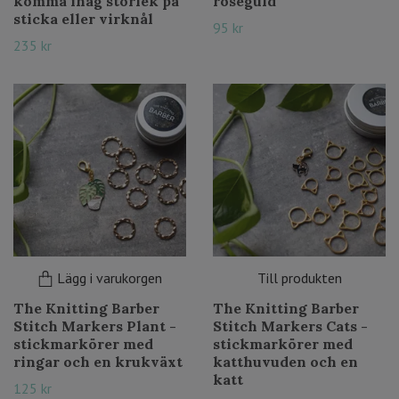
komma ihåg storlek på
roseguld
sticka eller virknål
95 kr
235 kr
Lägg i varukorgen
Till produkten
The Knitting Barber
The Knitting Barber
Stitch Markers Plant -
Stitch Markers Cats -
stickmarkörer med
stickmarkörer med
ringar och en krukväxt
katthuvuden och en
katt
125 kr