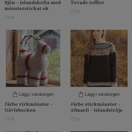
Sjön - islandskofta med
Tovade tofflor
mönsterstickat ok
29 kr
29 kr
Lägg i varukorgen
Lägg i varukorgen
Järbo virkmönster -
Järbo stickmönster -
Gävlebocken
Afmaeli - islandströja
29 kr
29 kr