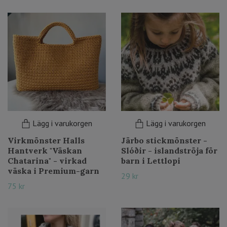
Lägg i varukorgen
Lägg i varukorgen
Virkmönster Halls
Järbo stickmönster -
Hantverk "Väskan
Slóðir - islandströja för
Chatarina" - virkad
barn i Lettlopi
väska i Premium-garn
29 kr
75 kr