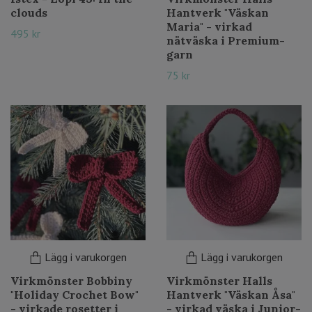
clouds
Hantverk "Väskan
Maria" - virkad
495 kr
nätväska i Premium-
garn
75 kr
Lägg i varukorgen
Lägg i varukorgen
Virkmönster Bobbiny
Virkmönster Halls
"Holiday Crochet Bow"
Hantverk "Väskan Åsa"
- virkade rosetter i
- virkad väska i Junior-