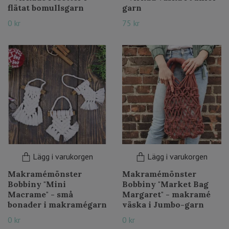
flätat bomullsgarn
garn
0 kr
75 kr
Lägg i varukorgen
Lägg i varukorgen
Makramémönster
Makramémönster
Bobbiny "Mini
Bobbiny "Market Bag
Macrame" - små
Margaret" - makramé
bonader i makramégarn
väska i Jumbo-garn
0 kr
0 kr