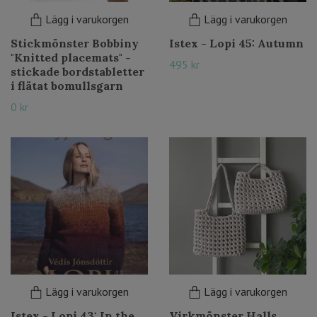
Lägg i varukorgen
Lägg i varukorgen
Stickmönster Bobbiny
Istex - Lopi 45: Autumn
"Knitted placemats" -
495 kr
stickade bordstabletter
i flätat bomullsgarn
0 kr
Lägg i varukorgen
Lägg i varukorgen
Istex - Lopi 43: In the
Virkmönster Halls