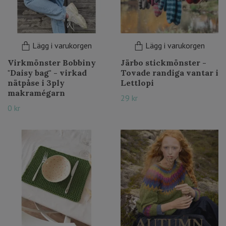
Lägg i varukorgen
Lägg i varukorgen
Virkmönster Bobbiny
Järbo stickmönster -
"Daisy bag" - virkad
Tovade randiga vantar i
nätpåse i 3ply
Lettlopi
makramégarn
29 kr
0 kr