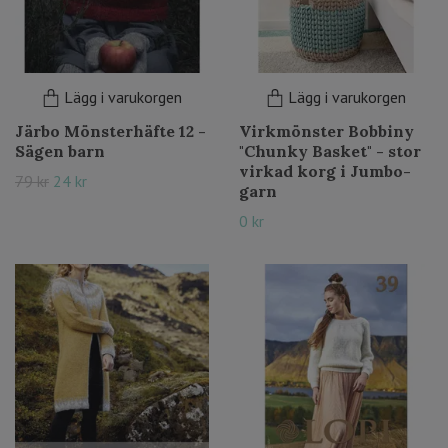
Lägg i varukorgen
Lägg i varukorgen
Järbo Mönsterhäfte 12 -
Virkmönster Bobbiny
Sägen barn
"Chunky Basket" - stor
virkad korg i Jumbo-
79 kr
24 kr
garn
0 kr