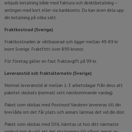
erbjuds betalning både med faktura och direktbetalning –
antingen med kort eller via bankkonto. Du kan även dela upp
din betalning på olika sätt.
Fraktkostnad (Sverige)
Fraktkostnaden är viktbaserad och ligger mellan 49-89 kr
inom Sverige. Fraktfritt över 899 kronor.
För företag gäller en fast fraktavgift på 99 kr.
Leveranstid och fraktalternativ
(Sverige)
Normal leveranstid är mellan 1-3 arbetsdagar från dess att
paketet skickats (normalt sett nästkommande vardag).
Paket som skickas med Postnord Varubrev levereras till din
brevlåda om det får plats och annars lämnas det vid din dörr.
Paket som skickas med DHL hämtas ut hos ditt närmaste
ombud (om du vill att det ska komma till något annat av