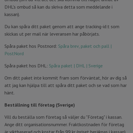
DHL's ombud så kan du skriva detta som meddelande i
kassan).
Du kan spåra ditt paket genom att ange tracking-id:t som
skickas ut per mail när leveransen har påbörjats.
Spåra paket hos Postnord:
Spåra brev, paket och pall |
PostNord
Spåra paket hos DHL:
Spåra paket | DHL | Sverige
Om ditt paket inte kommit fram som förväntat, hör av dig så
att jag kan hjälpa till att spåra ditt paket och se vad som har
hänt.
Beställning till företag
(Sverige)
Vill du beställa som företag så väljer du "Företag" i kassan.
Ange ditt organisationsnummer. Fraktkostnaden för företag
är viktbaserad och kostar från 99 kr (priset beräknas i kassan).