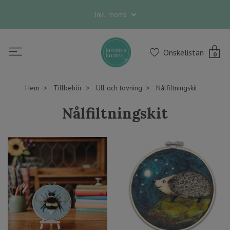
Inkl. moms
Önskelistan
0
Hem
Tillbehör
Ull och tovning
Nålfiltningskit
Nålfiltningskit