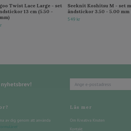
goo Twist Lace Large - set
Seeknit Koshitsu M - set 
dstickor 13 cm (5.50 -
ändstickor 3.50 - 5.00 mm
 mm)
549 kr
r
s nyhetsbrev!
or?
Läs mer
na av dig genom att använda
Om Kreativa Knuten
formuläret
.
Kontakt