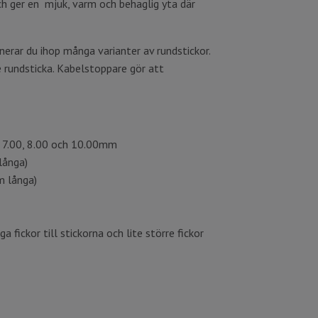
och ger en mjuk, varm och behaglig yta där
erar du ihop många varianter av rundstickor.
e rundsticka. Kabelstoppare gör att
0, 7.00, 8.00 och 10.00mm
långa)
m långa)
 fickor till stickorna och lite större fickor