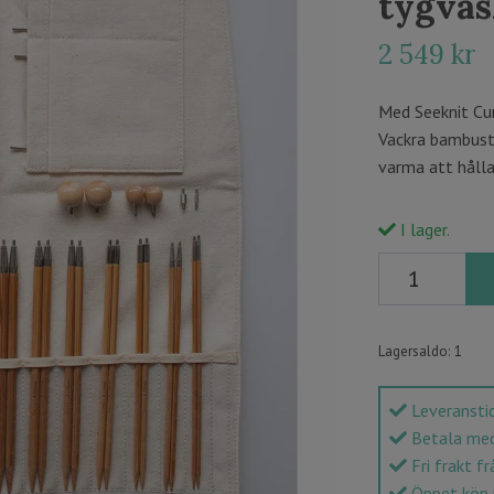
tygväs
2 549 kr
Med Seeknit Cur
Vackra bambusti
varma att hålla
I lager.
Lagersaldo:
1
Leveranstid
Betala med 
Fri frakt fr
Öppet köp 