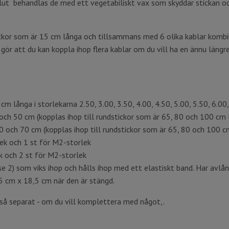
ll slut behandlas de med ett vegetabiliskt vax som skyddar stickan 
ickor som är 15 cm långa och tillsammans med 6 olika kablar kombin
ör att du kan koppla ihop flera kablar om du vill ha en ännu längr
m långa i storlekarna 2.50, 3.00, 3.50, 4.00, 4.50, 5.00, 5.50, 6.0
och 50 cm (kopplas ihop till rundstickor som är 65, 80 och 100 cm 
0 och 70 cm (kopplas ihop till rundstickor som är 65, 80 och 100 c
lek och 1 st för M2-storlek
k och 2 st för M2-storlek
e 2) som viks ihop och hålls ihop med ett elastiskt band. Har avlånga
4,5 cm x 18,5 cm när den är stängd.
så separat - om du vill komplettera med något,.