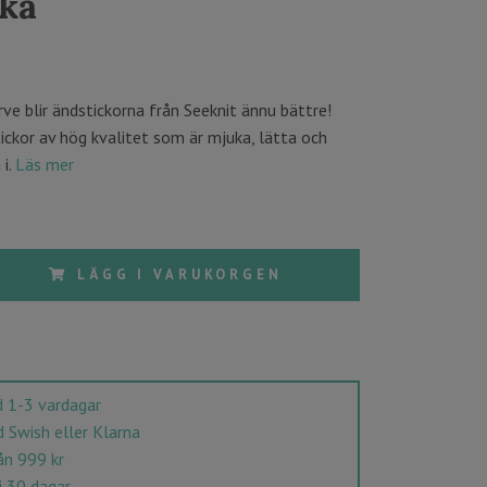
ka
ve blir ändstickorna från Seeknit ännu bättre!
ckor av hög kvalitet som är mjuka, lätta och
 i.
Läs mer
LÄGG I VARUKORGEN
 1-3 vardagar
Swish eller Klarna
ån 999 kr
i 30 dagar