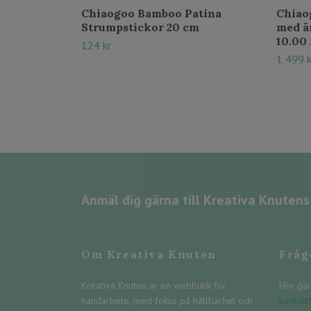
Chiaogoo Bamboo Patina
Chiao
Strumpstickor 20 cm
med än
10.00
124 kr
1 499 k
Anmäl dig gärna till Kreativa Knuten
Om Kreativa Knuten
Fråg
Kreativa Knuten är en webbutik för
Hör gär
handarbete, med fokus på hållbarhet och
kontakt