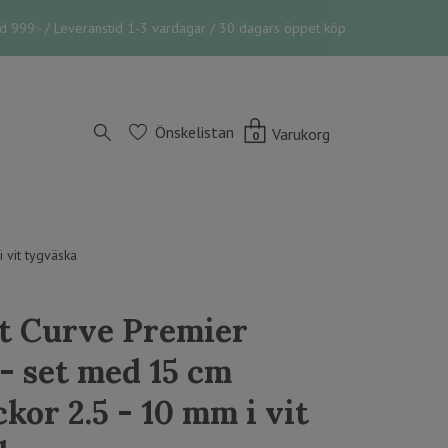
vid 999:- / Leveranstid 1-3 vardagar / 30 dagars öppet köp
Önskelistan
Varukorg
0
 vit tygväska
t Curve Premier
- set med 15 cm
kor 2.5 - 10 mm i vit