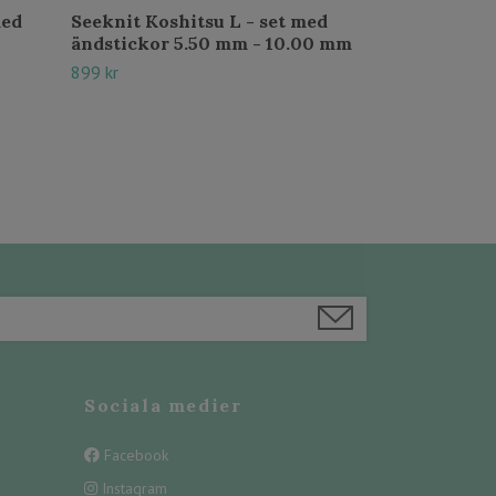
med
Seeknit Koshitsu L - set med
Seeknit Shi
ändstickor 5.50 mm - 10.00 mm
Strumpstick
Set Blå - se
899 kr
2.00 - 4.00 
Slut i lager
Sociala medier
Facebook
Instagram