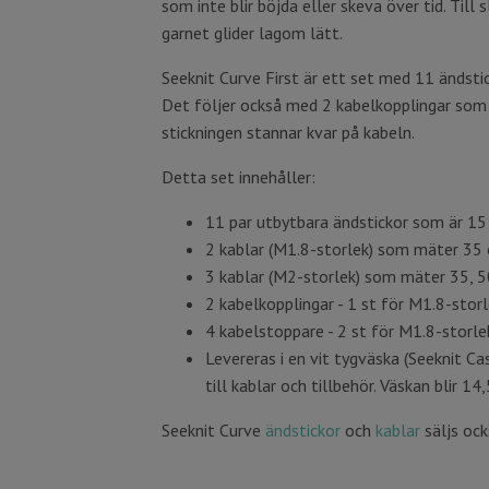
som inte blir böjda eller skeva över tid. Ti
garnet glider lagom lätt.
Seeknit Curve First är ett set med 11 ändst
Det följer också med 2 kabelkopplingar som g
stickningen stannar kvar på kabeln.
Detta set innehåller:
11 par utbytbara ändstickor som är 15 c
2 kablar (M1.8-storlek) som mäter 35 
3 kablar (M2-storlek) som mäter 35, 5
2 kabelkopplingar - 1 st för M1.8-stor
4 kabelstoppare - 2 st för M1.8-storle
Levereras i en vit tygväska (Seeknit Cas
till kablar och tillbehör. Väskan blir 1
Seeknit Curve
ändstickor
och
kablar
säljs ock