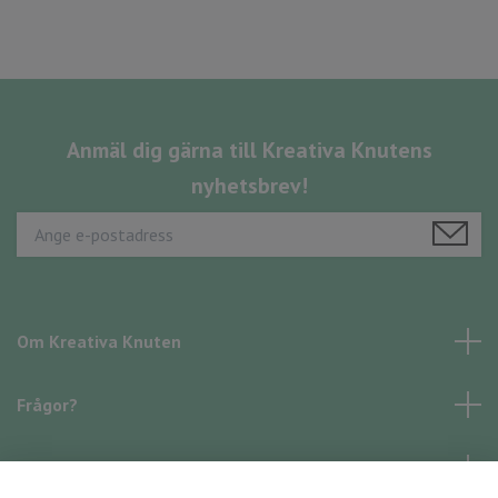
Anmäl dig gärna till Kreativa Knutens
nyhetsbrev!
Om Kreativa Knuten
Frågor?
Läs mer