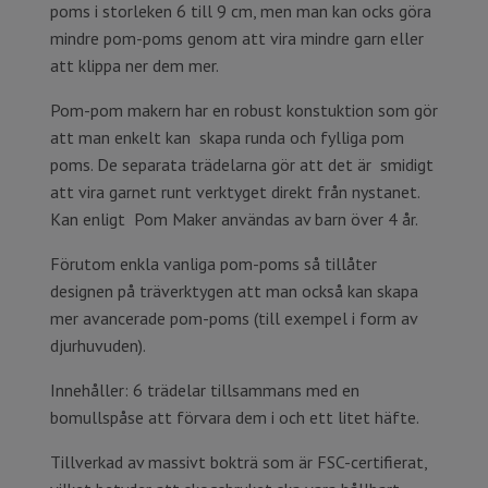
poms i storleken 6 till 9 cm, men man kan ocks göra
mindre pom-poms genom att vira mindre garn eller
att klippa ner dem mer.
Pom-pom makern har en robust konstuktion som gör
att man enkelt kan skapa runda och fylliga pom
poms. De separata trädelarna gör att det är smidigt
att vira garnet runt verktyget direkt från nystanet.
Kan enligt Pom Maker användas av barn över 4 år.
Förutom enkla vanliga pom-poms så tillåter
designen på träverktygen att man också kan skapa
mer avancerade pom-poms (till exempel i form av
djurhuvuden).
Innehåller: 6 trädelar tillsammans med en
bomullspåse att förvara dem i och ett litet häfte.
Tillverkad av massivt bokträ som är FSC-certifierat,