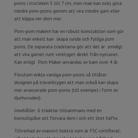
poms i storleken 5 till 7 cm, men man kan ocks göra
mindre pom-poms genom att vira mindre garn eller
att klippa ner dem mer.
Pom-pom makern har en robust konstuktion som gör
att man enkelt kan skapa runda och fylliga pom
poms. De separata trädelarna gör att det är smidigt
att vira garnet runt verktyget direkt från nystanet.
Kan enligt Pom Maker användas av barn över 4 år.
Förutom enkla vanliga pom-poms så tillåter
designen på träverktygen att man också kan skapa
mer avancerade pom-poms (till exempel i form av
djurhuvuden).
Innehåller: 6 trädelar tillsammans med en
bomullspåse att förvara dem i och ett litet häfte.
Tillverkad av massivt bokträ som är FSC-certifierat,