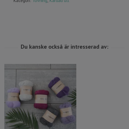
Kategori:
Tovning
,
Kardad ull