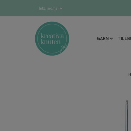
Inkl. moms
GARN
TILLB
H