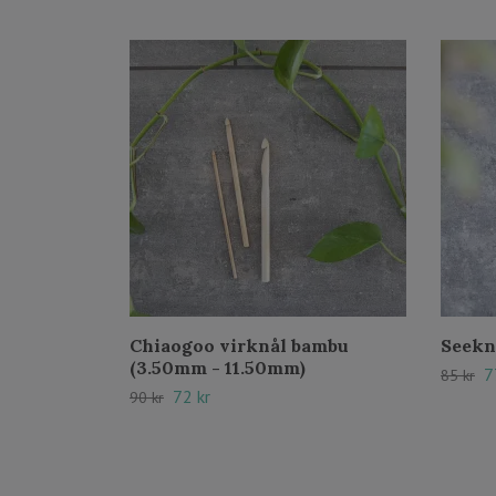
Chiaogoo virknål bambu
Seekn
(3.50mm - 11.50mm)
7
85 kr
72 kr
90 kr