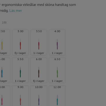
r ergonomiska virknålar med sköna handtag som
midig.
Läs mer
:
2.00
2.50
3.00
3.50
4.00
i lager
Ej i lager
1 i lager
1 i lager
5.00
5.50
6.00
6.50
i lager
1 i lager
Ej i lager
1 i lager
8.00
9.00
10.00
12.00