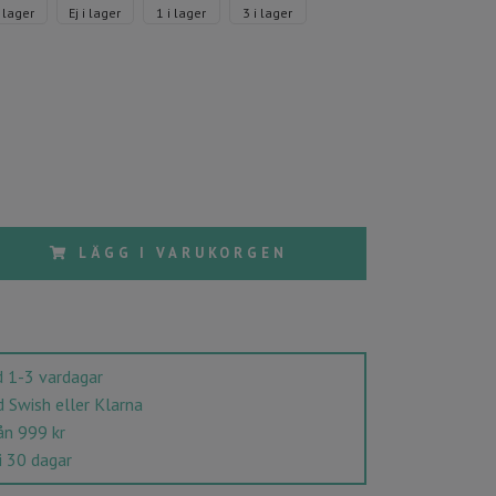
i lager
Ej i lager
1 i lager
3 i lager
LÄGG I VARUKORGEN
 1-3 vardagar
Swish eller Klarna
ån 999 kr
i 30 dagar