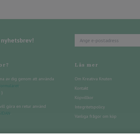
s nyhetsbrev!
or?
Läs mer
na av dig genom att använda
Om Kreativa Knuten
formuläret
.
Kontakt
:)
Köpvillkor
ill göra en retur använd
Integritetspolicy
SIDAN
.
Vanliga frågor om köp