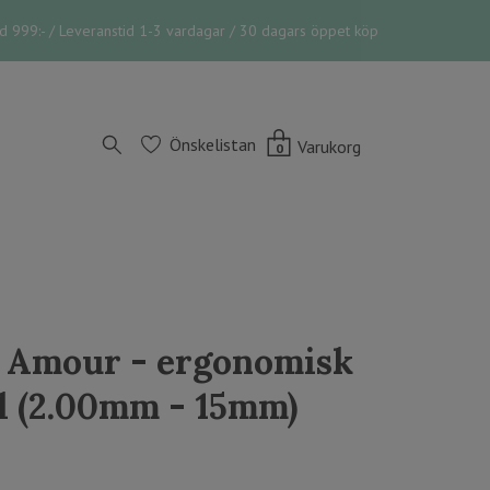
vid 999:- / Leveranstid 1-3 vardagar / 30 dagars öppet köp
Önskelistan
Varukorg
0
 Amour - ergonomisk
l (2.00mm - 15mm)