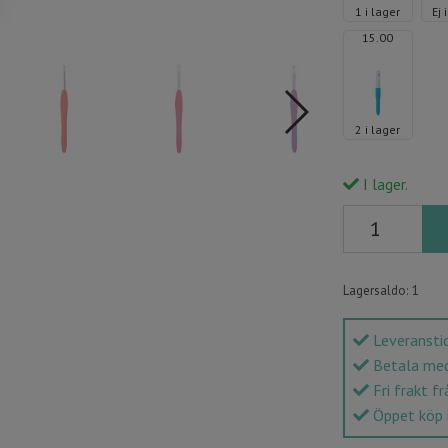
1 i lager
Ej 
15.00
2 i lager
I lager.
Lagersaldo:
1
Leveranstid
Betala med 
Fri frakt fr
Öppet köp 