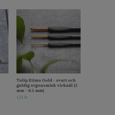
Tulip Etimo Gold - svart och
Tulip Etimo 
guldig ergonomisk virknål (2
virknålar 2
mm - 6.5 mm)
tillbehör
125 kr
Slut i lager