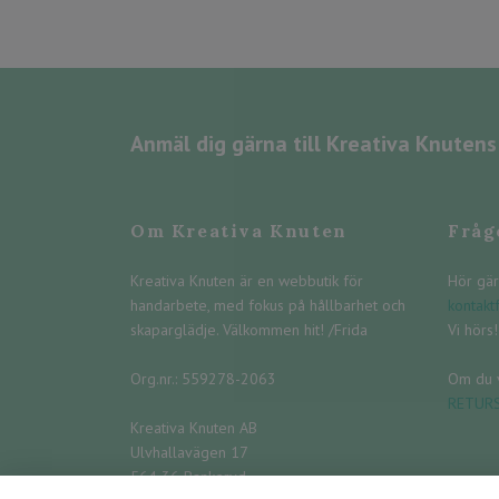
Anmäl dig gärna till Kreativa Knuten
Om Kreativa Knuten
Fråg
Kreativa Knuten är en webbutik för
Hör gär
handarbete, med fokus på hållbarhet och
kontakt
skaparglädje. Välkommen hit! /Frida
Vi hörs! 
Org.nr.: 559278-2063
Om du v
RETUR
Kreativa Knuten AB
Ulvhallavägen 17
564 36 Bankeryd