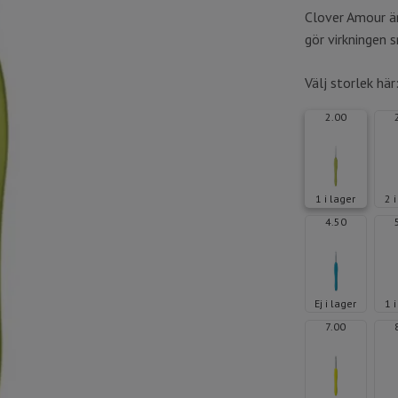
Clover Amour ä
gör virkningen s
Välj storlek här
2.00
1 i lager
2 
4.50
Ej i lager
1 
7.00