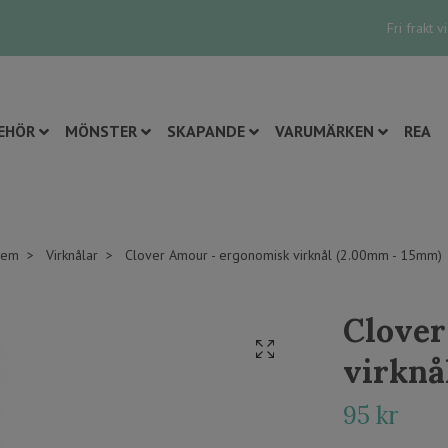
Fri frakt 
EHÖR
MÖNSTER
SKAPANDE
VARUMÄRKEN
REA
em
Virknålar
Clover Amour - ergonomisk virknål (2.00mm - 15mm)
Clover
virknå
95 kr