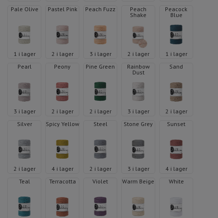
Pale Olive
Pastel Pink
Peach Fuzz
Peach
Peacock
Shake
Blue
1 i lager
2 i lager
3 i lager
2 i lager
1 i lager
Pearl
Peony
Pine Green
Rainbow
Sand
Dust
3 i lager
2 i lager
2 i lager
3 i lager
2 i lager
Silver
Spicy Yellow
Steel
Stone Grey
Sunset
2 i lager
4 i lager
2 i lager
3 i lager
4 i lager
Teal
Terracotta
Violet
Warm Beige
White