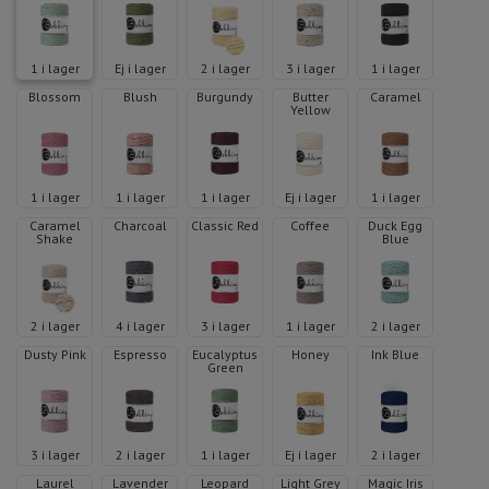
1 i lager
Ej i lager
2 i lager
3 i lager
1 i lager
Blossom
Blush
Burgundy
Butter
Caramel
Yellow
1 i lager
1 i lager
1 i lager
Ej i lager
1 i lager
Caramel
Charcoal
Classic Red
Coffee
Duck Egg
Shake
Blue
2 i lager
4 i lager
3 i lager
1 i lager
2 i lager
Dusty Pink
Espresso
Eucalyptus
Honey
Ink Blue
Green
3 i lager
2 i lager
1 i lager
Ej i lager
2 i lager
Laurel
Lavender
Leopard
Light Grey
Magic Iris