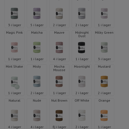
3 i lager
5 i lager
2 i lager
2 i lager
1 i lager
Magic Pink
Matcha
Mauve
Midnight
Milky Green
Dust
1 i lager
1 i lager
4 i lager
1 i lager
3 i lager
Mint Shake
Misty
Mocha
Moonlight
Mustard
Mousse
1 i lager
2 i lager
1 i lager
2 i lager
2 i lager
Natural
Nude
Nut Brown
Off White
Orange
4 i lager
4 i lager
Ej i lager
2 i lager
1 i lager