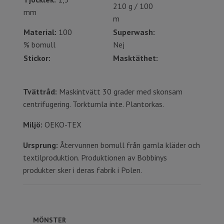
210 g / 100
mm
m
Material:
100
Superwash:
% bomull
Nej
Stickor:
Masktäthet:
Tvättråd:
Maskintvätt 30 grader med skonsam
centrifugering. Torktumla inte. Plantorkas.
Miljö:
OEKO-TEX
Ursprung:
Återvunnen bomull från gamla kläder och
textilproduktion. Produktionen av Bobbinys
produkter sker i deras fabrik i Polen.
MÖNSTER