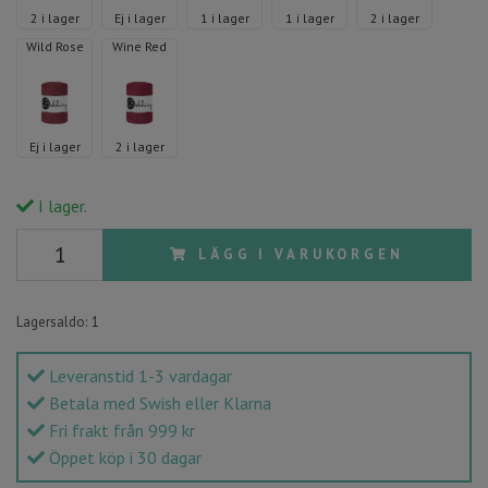
2 i lager
Ej i lager
1 i lager
1 i lager
2 i lager
Wild Rose
Wine Red
Ej i lager
2 i lager
I lager.
LÄGG I VARUKORGEN
Lagersaldo:
1
Leveranstid 1-3 vardagar
Betala med Swish eller Klarna
Fri frakt från 999 kr
Öppet köp i 30 dagar