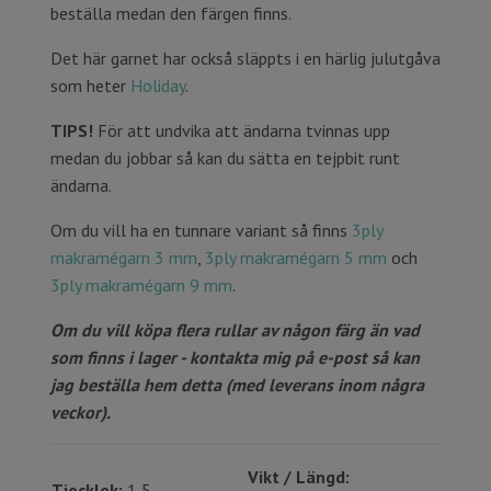
beställa medan den färgen finns.
Det här garnet har också släppts i en härlig julutgåva
som heter
Holiday
.
TIPS!
För att undvika att ändarna tvinnas upp
medan du jobbar så kan du sätta en tejpbit runt
ändarna.
Om du vill ha en tunnare variant så finns
3ply
makramégarn 3 mm
,
3ply makramégarn 5 mm
och
3ply makramégarn 9 mm
.
Om du vill köpa flera rullar av någon färg än vad
som finns i lager - kontakta mig på e-post så kan
jag beställa hem detta (med leverans inom några
veckor).
Vikt / Längd:
Tjocklek:
1,5