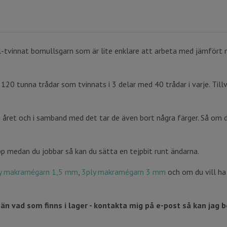
-tvinnat bomullsgarn som är lite enklare att arbeta med jämfört me
120 tunna trådar som tvinnats i 3 delar med 40 trådar i varje. Ti
 året och i samband med det tar de även bort några färger. Så om d
pp medan du jobbar så kan du sätta en tejpbit runt ändarna.
y makramégarn 1,5 mm
,
3ply makramégarn 3 mm
och om du vill ha 
g än vad som finns i lager - kontakta mig på e-post så kan ja