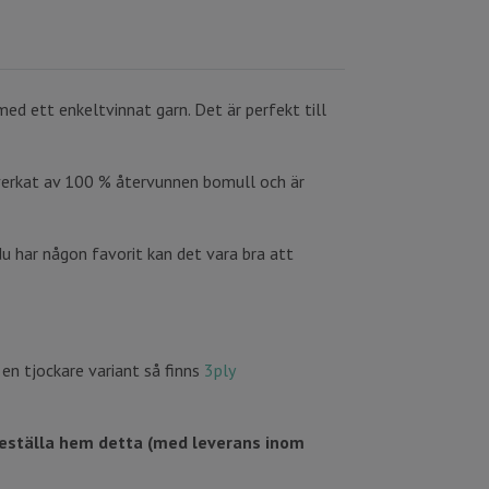
d ett enkeltvinnat garn. Det är perfekt till
llverkat av 100 % återvunnen bomull och är
u har någon favorit kan det vara bra att
en tjockare variant så finns
3ply
g beställa hem detta (med leverans inom