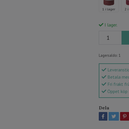
1 i lager
2 
I lager.
Lagersaldo:
1
Leveranstid
Betala med 
Fri frakt fr
Öppet köp 
Dela