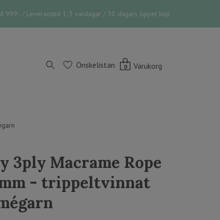
vid 999:- / Leveranstid 1-3 vardagar / 30 dagars öppet köp
Önskelistan
Varukorg
0
égarn
y 3ply Macrame Rope
mm - trippeltvinnat
mégarn