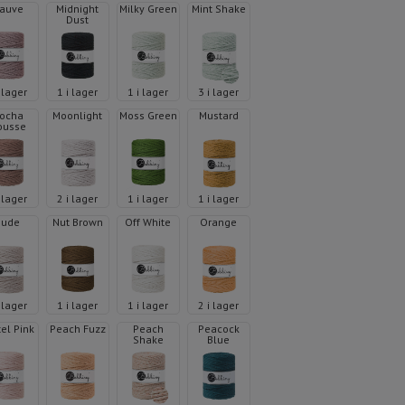
auve
Midnight
Milky Green
Mint Shake
Dust
i lager
1 i lager
1 i lager
3 i lager
ocha
Moonlight
Moss Green
Mustard
ousse
i lager
2 i lager
1 i lager
1 i lager
Nude
Nut Brown
Off White
Orange
i lager
1 i lager
1 i lager
2 i lager
el Pink
Peach Fuzz
Peach
Peacock
Shake
Blue