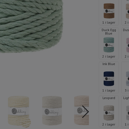
1 i lager
2 
Duck Egg
Dus
Blue
2 i lager
2 
Ink Blue
1 i lager
3 
Leopard
Lig
2 i lager
1 