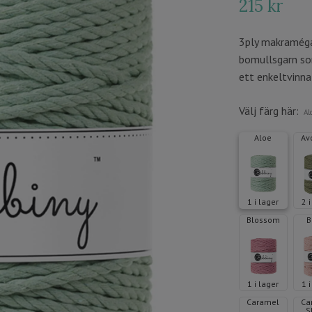
215 kr
3ply makramégar
bomullsgarn so
ett enkeltvinna
Välj färg här:
Al
Aloe
Av
1 i lager
2 
Blossom
B
1 i lager
1 
Caramel
Ca
S