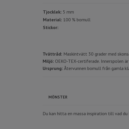
Tjocklek:
5 mm
Material:
100 % bomull
Stickor:
Tvättråd:
Maskintvätt 30 grader med skonsa
Miljö:
OEKO-TEX-certiferade. Innerspolen är 
Ursprung:
Återvunnen bomull från gamla kläd
MÖNSTER
Du kan hitta en massa inspiration till vad 