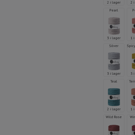
2 i lager
2 
Pearl
P
3 i lager
1 
Silver
Spic
3 i lager
3 
Teal
Ter
2 i lager
1 
Wild Rose
Wi