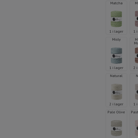
Matcha
M
1 i lager
1 
Misty
M
M
1 i lager
2 
Natural
2 i lager
1 
Pale Olive
Past