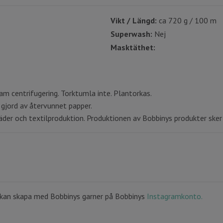
Vikt / Längd:
ca 720 g / 100 m
Superwash:
Nej
Masktäthet:
m centrifugering. Torktumla inte. Plantorkas.
gjord av återvunnet papper.
er och textilproduktion. Produktionen av Bobbinys produkter sker i 
du kan skapa med Bobbinys garner på Bobbinys
Instagramkonto.