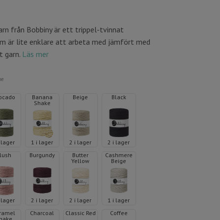
n från Bobbiny är ett trippel-tvinnat
m är lite enklare att arbeta med jämfört med
t garn.
Läs mer
oe
ocado
Banana
Beige
Black
Shake
i lager
1 i lager
2 i lager
2 i lager
lush
Burgundy
Butter
Cashmere
Yellow
Beige
i lager
2 i lager
2 i lager
1 i lager
ramel
Charcoal
Classic Red
Coffee
hake