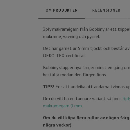
OM PRODUKTEN
RECENSIONER
3ply makramégarn från Bobbiny är ett trippel
makramé, vävning och pyssel.
Det här garnet är 5 mm tjockt och består av 
OEKO-TEX-certifierat.
Bobbiny släpper nya färger minst en gång om
beställa medan den färgen finns.
TIPS!
För att undvika att ändarna tvinnas u
Om du vill ha en tunnare variant så finns
3pl
makramégarn 9 mm
.
Om du vill köpa flera rullar av någon fär
några veckor).