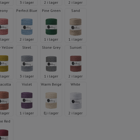
i lager
3 i lager
2 i lager
2 i lager
eony
Perfect Blue
Pine Green
Sand
i lager
2 i lager
1 i lager
1 i lager
y Yellow
Steel
Stone Grey
Sunset
i lager
3 i lager
1 i lager
2 i lager
racotta
Violet
Warm Beige
White
i lager
1 i lager
Ej i lager
2 i lager
ne Red