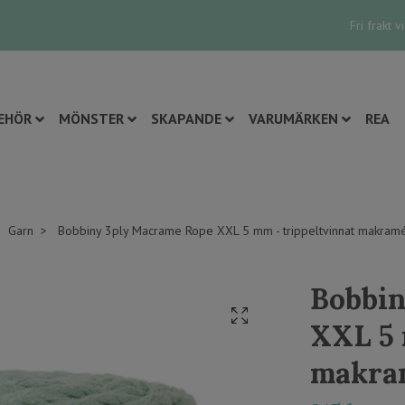
Fri frakt 
EHÖR
MÖNSTER
SKAPANDE
VARUMÄRKEN
REA
Garn
Bobbiny 3ply Macrame Rope XXL 5 mm - trippeltvinnat makram
Bobbin
XXL 5 
makra