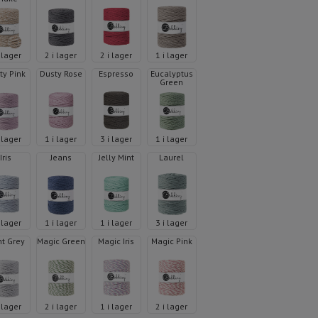
i lager
2 i lager
2 i lager
1 i lager
ty Pink
Dusty Rose
Espresso
Eucalyptus
Green
i lager
1 i lager
3 i lager
1 i lager
Iris
Jeans
Jelly Mint
Laurel
i lager
1 i lager
1 i lager
3 i lager
ht Grey
Magic Green
Magic Iris
Magic Pink
i lager
2 i lager
1 i lager
2 i lager