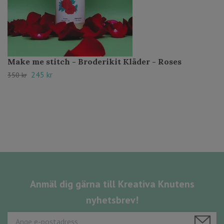
Make me stitch - Broderikit Kläder - Roses
245 kr
350 kr
Anmäl dig gärna till Kreativa Knutens
nyhetsbrev!