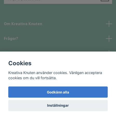
Om Kreativa Knuten
Frågor?
Läs mer
Cookies
Sociala medier
Kreativa Knuten använder cookies. Vänligen acceptera
cookies om du vill fortsätta.
Godkänn alla
© 2026 Kreativa Knuten
Inställningar