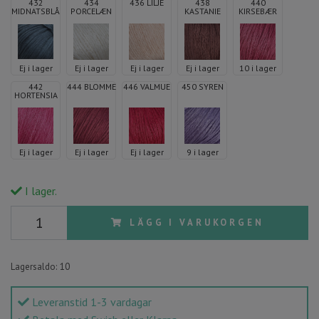
432
434
436 LILJE
438
440
MIDNATSBLÅ
PORCELÆN
KASTANIE
KIRSEBÆR
Ej i lager
Ej i lager
Ej i lager
Ej i lager
10 i lager
442
444 BLOMME
446 VALMUE
450 SYREN
HORTENSIA
Ej i lager
Ej i lager
Ej i lager
9 i lager
I lager.
LÄGG I VARUKORGEN
Lagersaldo:
10
Leveranstid 1-3 vardagar