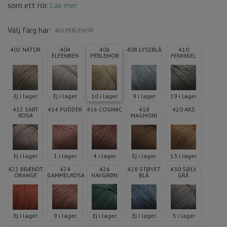
som ett rör.
Läs mer
Välj färg här:
406 PERLEMOR
402 NATUR
404
406
408 LYSEBLÅ
410
ELFENBEN
PERLEMOR
FENNIKEL
Ej i lager
Ej i lager
10 i lager
9 i lager
19 i lager
412 SART
414 PUDDER
416 COGNAC
418
420 AKS
ROSA
MAGHONI
Ej i lager
1 i lager
4 i lager
Ej i lager
13 i lager
422 BRÆNDT
424
426
428 STØVET
430 SØLV
ORANGE
GAMMELROSA
HAVGRØN
BLÅ
GRÅ
Ej i lager
9 i lager
Ej i lager
Ej i lager
3 i lager