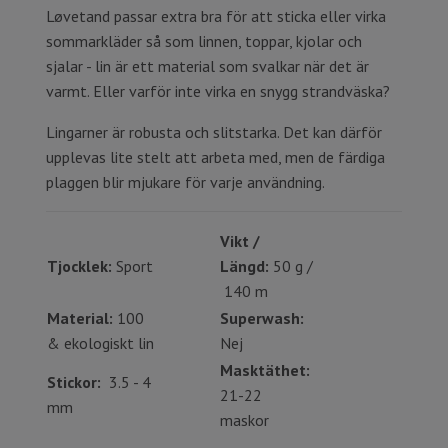
Løvetand passar extra bra för att sticka eller virka
sommarkläder så som linnen, toppar, kjolar och
sjalar - lin är ett material som svalkar när det är
varmt. Eller varför inte virka en snygg strandväska?
Lingarner är robusta och slitstarka. Det kan därför
upplevas lite stelt att arbeta med, men de färdiga
plaggen blir mjukare för varje användning.
Vikt /
Tjocklek:
Sport
Längd:
50 g /
140 m
Material:
100
Superwash:
& ekologiskt lin
Nej
Masktäthet:
Stickor:
3.5 - 4
21-22
mm
maskor