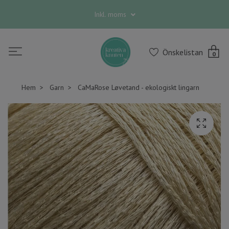
Inkl. moms
Önskelistan
0
Hem
Garn
CaMaRose Løvetand - ekologiskt lingarn