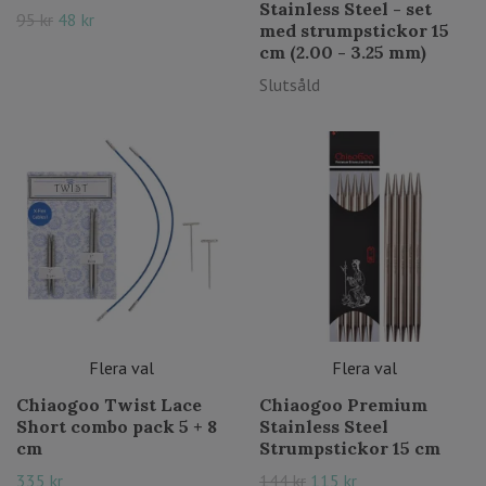
Stainless Steel - set
95 kr
48 kr
med strumpstickor 15
cm (2.00 - 3.25 mm)
Slutsåld
Flera val
Flera val
Chiaogoo Twist Lace
Chiaogoo Premium
Short combo pack 5 + 8
Stainless Steel
cm
Strumpstickor 15 cm
335 kr
144 kr
115 kr