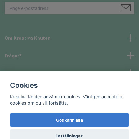
Om Kreativa Knuten
Frågor?
Läs mer
Cookies
Sociala medier
Kreativa Knuten använder cookies. Vänligen acceptera
cookies om du vill fortsätta.
Godkänn alla
© 2026 Kreativa Knuten
Inställningar